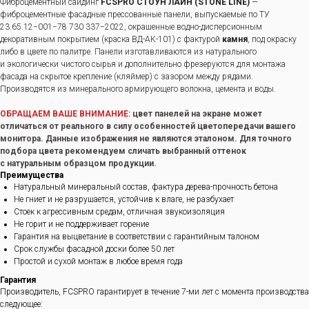
Фиброцементный сайдинг
FCSPRO СТОУН ЛАЙН (STONE LINE)
—
фиброцементные фасадные прессованные панели, выпускаемые по ТУ
23.65.12−001−78 730 337−2022, окрашенные водно-дисперсионным
декоративным покрытием (краска ВД-АК-101) с фактурой
камня
, под окраску
либо в цвете по палитре. Панели изготавливаются из натурального
и экологически чистого сырья и дополнительно фрезеруются для монтажа
фасада на скрытое крепление (кляймер) с зазором между рядами.
Производятся из минерального армирующего волокна, цемента и воды.
ОБРАЩАЕМ ВАШЕ ВНИМАНИЕ:
цвет панелей на экране может
отличаться от реального в силу особенностей цветопередачи вашего
монитора. Данные изображения не являются эталоном. Для точного
подбора цвета рекомендуем сличать выбранный оттенок
с натуральным образцом продукции.
Преимущества
Натуральный минеральный состав, фактура дерева-прочность бетона
Не гниет и не разрушается, устойчив к влаге, не разбухает
Стоек к агрессивным средам, отличная звукоизоляция
Не горит и не поддерживает горение
Гарантия на выцветание в соответствии с гарантийным талоном
Срок службы фасадной доски более 50 лет
Простой и сухой монтаж в любое время года
Гарантия
Производитель, FCSPRO гарантирует в течение 7-ми лет с момента производства
следующее: