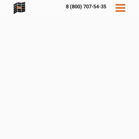
8 (800) 707-54-35
Дисконт
Контакты
Бесплатный
расчет
Фибратек
Fibraplank
Бетэко
Главная
FCSPRO
Экосимпл
Sidwood