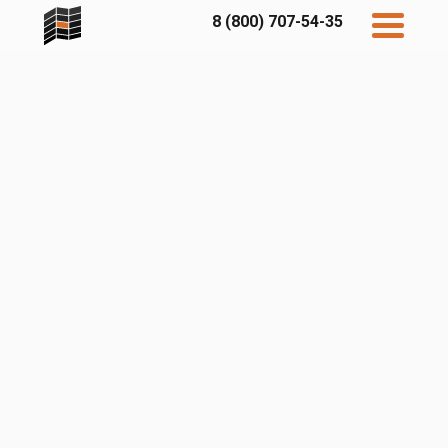
8 (800) 707-54-35
Дисконт
Контакты
Бесплатный
расчет
Фибратек
Fibraplank
Бетэко
Главная
FCSPRO
Экосимпл
Sidwood