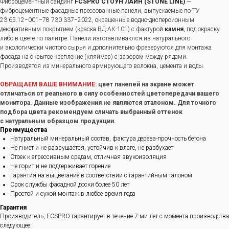
Фиброцементный сайдинг
FCSPRO СТОУН ЛАЙН (STONE LINE)
—
фиброцементные фасадные прессованные панели, выпускаемые по ТУ
23.65.12−001−78 730 337−2022, окрашенные водно-дисперсионным
декоративным покрытием (краска ВД-АК-101) с фактурой
камня
, под окраску
либо в цвете по палитре. Панели изготавливаются из натурального
и экологически чистого сырья и дополнительно фрезеруются для монтажа
фасада на скрытое крепление (кляймер) с зазором между рядами.
Производятся из минерального армирующего волокна, цемента и воды.
ОБРАЩАЕМ ВАШЕ ВНИМАНИЕ:
цвет панелей на экране может
отличаться от реального в силу особенностей цветопередачи вашего
монитора. Данные изображения не являются эталоном. Для точного
подбора цвета рекомендуем сличать выбранный оттенок
с натуральным образцом продукции.
Преимущества
Натуральный минеральный состав, фактура дерева-прочность бетона
Не гниет и не разрушается, устойчив к влаге, не разбухает
Стоек к агрессивным средам, отличная звукоизоляция
Не горит и не поддерживает горение
Гарантия на выцветание в соответствии с гарантийным талоном
Срок службы фасадной доски более 50 лет
Простой и сухой монтаж в любое время года
Гарантия
Производитель, FCSPRO гарантирует в течение 7-ми лет с момента производства
следующее: