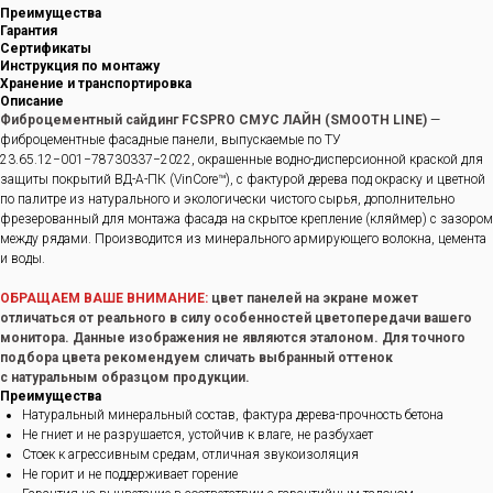
Преимущества
Гарантия
Сертификаты
Инструкция по монтажу
Хранение и транспортировка
Описание
Фиброцементный сайдинг FCSPRO СМУС ЛАЙН (SMOOTH LINE)
—
фиброцементные фасадные панели, выпускаемые по ТУ
23.65.12−001−78730337−2022, окрашенные водно-дисперсионной краской для
защиты покрытий ВД-А-ПК (VinCore™), с фактурой дерева под окраску и цветной
по палитре из натурального и экологически чистого сырья, дополнительно
фрезерованный для монтажа фасада на скрытое крепление (кляймер) с зазором
между рядами. Производится из минерального армирующего волокна, цемента
и воды.
ОБРАЩАЕМ ВАШЕ ВНИМАНИЕ:
цвет панелей на экране может
отличаться от реального в силу особенностей цветопередачи вашего
монитора. Данные изображения не являются эталоном. Для точного
подбора цвета рекомендуем сличать выбранный оттенок
с натуральным образцом продукции.
Преимущества
Натуральный минеральный состав, фактура дерева-прочность бетона
Не гниет и не разрушается, устойчив к влаге, не разбухает
Стоек к агрессивным средам, отличная звукоизоляция
Не горит и не поддерживает горение