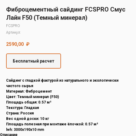
Decover
Фиброцементный сайдинг FCSPRO Смус
Cedral
Лайн F50 (Темный минерал)
FCSPRO
Артикул:
2590,00
₽
Бесплатный расчет
Cайдинг с гладкой фактурой из натурального и экологически
чистого сырья
Материал: Фиброцемент
Цвет: Темный минерал (F50)
Площадь общая: 0.57 м²
Текстура: Гладкая
Страна: Россия
Вес одной доски: 10 кг
Площадь полезная при монтаже ёлочкой: 0.57 м²
lwh: 3000x190x10 mm
Описание