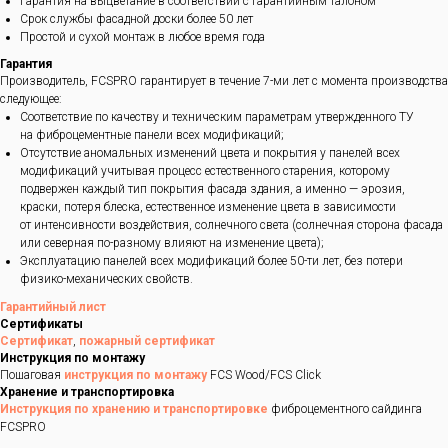
Гарантия на выцветание в соответствии с гарантийным талоном
Срок службы фасадной доски более 50 лет
Простой и сухой монтаж в любое время года
Гарантия
Производитель, FCSPRO гарантирует в течение 7-ми лет с момента производства
следующее:
Соответствие по качеству и техническим параметрам утвержденного ТУ
на фиброцементные панели всех модификаций;
Отсутствие аномальных изменений цвета и покрытия у панелей всех
модификаций учитывая процесс естественного старения, которому
подвержен каждый тип покрытия фасада здания, а именно — эрозия,
краски, потеря блеска, естественное изменение цвета в зависимости
от интенсивности воздействия, солнечного света (солнечная сторона фасада
или северная по-разному влияют на изменение цвета);
Эксплуатацию панелей всех модификаций более 50-ти лет, без потери
физико-механических свойств.
Гарантийный лист
Сертификаты
Сертификат
,
пожарный сертификат
Инструкция по монтажу
Пошаговая
инструкция по монтажу
FCS Wood/FCS Click
Хранение и транспортировка
Инструкция по хранению и транспортировке
фиброцементного сайдинга
FCSPRO