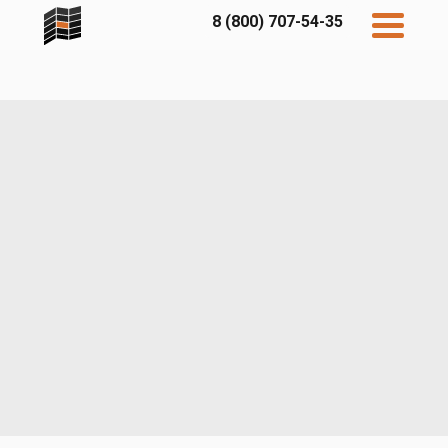
8 (800) 707-54-35
Дисконт
Контакты
Бесплатный
расчет
Фибратек
Fibraplank
Бетэко
Главная
FCSPRO
Экосимпл
Sidwood