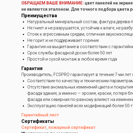
ОБРАЩАЕМ ВАШЕ ВНИМАНИЕ:
цвет панелей на экран
не являются эталоном. Для точного подбора цвета 
Преимущества
Натуральный минеральный состав, фактура дерева-
Не гниет и не разрушается, устойчив к влаге, не разб
Стоек к агрессивным средам, отличная звукоизоляц
Не горит и не поддерживает горение
Гарантия на выцветание в соответствии с гарантий
Срок службы фасадной доски более 50 лет
Простой и сухой монтаж в любое время года
Гарантия
Производитель, FCSPRO гарантирует в течение 7-ми лет
Соответствие по качеству и техническим параметра
Отсутствие аномальных изменений цвета и покрытия
фасада здания, а именно — эрозия, краски, потеря 
фасада или северная по-разному влияют на изменени
Эксплуатацию панелей всех модификаций более 50-ти
Гарантийный лист
Сертификаты
Сертификат
,
пожарный сертификат