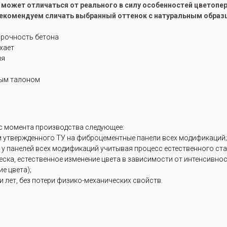
е может отличаться от реального в силу особенностей цветоп
рекомендуем сличать выбранный оттенок с натуральным образ
прочность бетона
ухает
ия
ным талоном
 с момента производства следующее:
м утвержденного ТУ на фиброцементные панели всех модификаций;
 у панелей всех модификаций учитывая процесс естественного ст
блеска, естественное изменение цвета в зависимости от интенсивн
е цвета);
 лет, без потери физико-механических свойств.