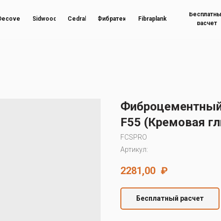
Бесплатн
Decover
Sidwood
Cedral
Фибратек
Fibraplank
расчет
Фиброцементный 
F55 (Кремовая гл
FCSPRO
Артикул:
2281,00
₽
Бесплатный расчет