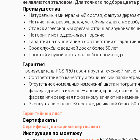
не являются эталоном. Для точного подбора цвета 
Преимущества
Натуральный минеральный состав, фактура дерева-
Не гниет и не разрушается, устойчив к влаге, не разб
Стоек к агрессивным средам, отличная звукоизоляц
Не горит и не поддерживает горение
Гарантия на выцветание в соответствии с гарантий
Срок службы фасадной доски более 50 лет
Простой и сухой монтаж в любое время года
Гарантия
Производитель, FCSPRO гарантирует в течение 7-ми лет
Соответствие по качеству и техническим параметра
Отсутствие аномальных изменений цвета и покрытия
фасада здания, а именно — эрозия, краски, потеря 
фасада или северная по-разному влияют на изменени
Эксплуатацию панелей всех модификаций более 50-ти
Гарантийный лист
Сертификаты
Сертификат
,
пожарный сертификат
Инструкция по монтажу
Пошаговая
инструкция по монтажу
FCS Wood/FCS Clic