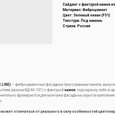
Cайдинг с фактурой камня и
Материал: Фиброцемент
Цвет: Зеленый океан (F31)
Текстура: Под камень
Страна: Россия
 LINE)
— фиброцементные фасадные прессованные панели, выпуска
тием (краска ВД-АК-101) с фактурой
камня
, под окраску либо в ц
лнительно фрезеруются для монтажа фасада на скрытое крепление
ы.
е может отличаться от реального в силу особенностей цветоп