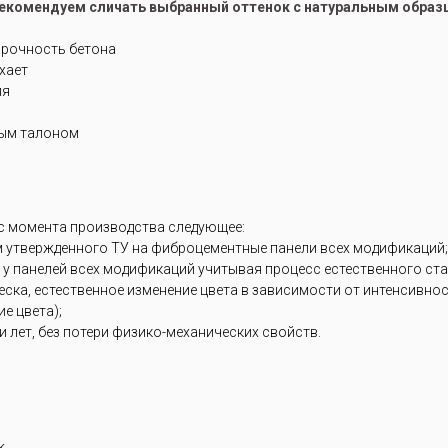
рекомендуем сличать выбранный оттенок с натуральным образ
прочность бетона
ухает
ия
ным талоном
 с момента производства следующее:
м утвержденного ТУ на фиброцементные панели всех модификаций;
 у панелей всех модификаций учитывая процесс естественного ст
блеска, естественное изменение цвета в зависимости от интенсивн
е цвета);
 лет, без потери физико-механических свойств.
k