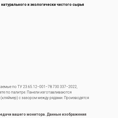
з натурального и экологически чистого сырья
емые по ТУ 23.65.12−001−78 730 337−2022,
вете по палитре. Панели изготавливаются
 (кляймер) с зазором между рядами. Производятся
ередачи вашего монитора. Данные изображения