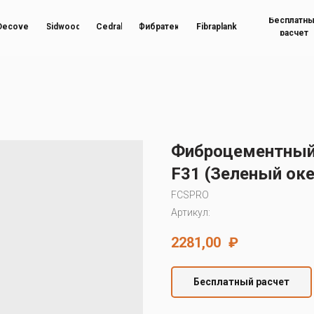
Бесплатн
Decover
Sidwood
Cedral
Фибратек
Fibraplank
расчет
Фиброцементный 
F31 (Зеленый оке
FCSPRO
Артикул:
2281,00
₽
Бесплатный расчет