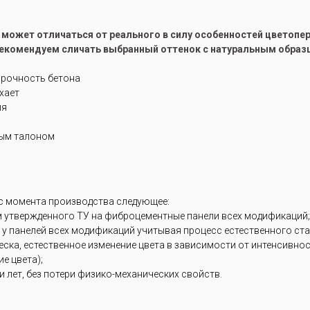
е может отличаться от реального в силу особенностей цветоп
рекомендуем сличать выбранный оттенок с натуральным образ
прочность бетона
ухает
ия
ным талоном
 с момента производства следующее:
м утвержденного ТУ на фиброцементные панели всех модификаций;
 у панелей всех модификаций учитывая процесс естественного ст
блеска, естественное изменение цвета в зависимости от интенсивн
е цвета);
 лет, без потери физико-механических свойств.