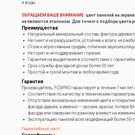
и воды.
ОБРАЩАЕМ ВАШЕ ВНИМАНИЕ:
цвет панелей на экран
не являются эталоном. Для точного подбора цвета 
Преимущества
Натуральный минеральный состав, фактура дерева-
Не гниет и не разрушается, устойчив к влаге, не разб
Стоек к агрессивным средам, отличная звукоизоляц
Не горит и не поддерживает горение
Гарантия на выцветание в соответствии с гарантий
Срок службы фасадной доски более 50 лет
Простой и сухой монтаж в любое время года
Гарантия
Производитель, FCSPRO гарантирует в течение 7-ми лет
Соответствие по качеству и техническим параметра
Отсутствие аномальных изменений цвета и покрытия
фасада здания, а именно — эрозия, краски, потеря 
фасада или северная по-разному влияют на изменени
Эксплуатацию панелей всех модификаций более 50-ти
Гарантийный лист