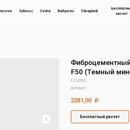
Бесплатн
Decover
Sidwood
Cedral
Фибратек
Fibraplank
расчет
Фиброцементный 
F50 (Темный мин
FCSPRO
Артикул:
2281,00
₽
Бесплатный расчет