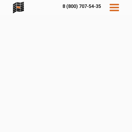
8 (800) 707-54-35
Дисконт
Контакты
Бесплатный
расчет
Фибратек
Fibraplank
Бетэко
Главная
FCSPRO
Экосимпл
Sidwood