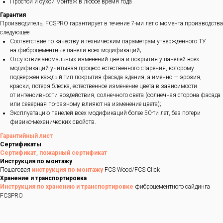
Простой и сухой монтаж в любое время года
Гарантия
Производитель, FCSPRO гарантирует в течение 7-ми лет с момента производства
следующее:
Соответствие по качеству и техническим параметрам утвержденного ТУ
на фиброцементные панели всех модификаций;
Отсутствие аномальных изменений цвета и покрытия у панелей всех
модификаций учитывая процесс естественного старения, которому
подвержен каждый тип покрытия фасада здания, а именно — эрозия,
краски, потеря блеска, естественное изменение цвета в зависимости
от интенсивности воздействия, солнечного света (солнечная сторона фасада
или северная по-разному влияют на изменение цвета);
Эксплуатацию панелей всех модификаций более 50-ти лет, без потери
физико-механических свойств.
Гарантийный лист
Сертификаты
Сертификат
,
пожарный сертификат
Инструкция по монтажу
Пошаговая
инструкция по монтажу
FCS Wood/FCS Click
Хранение и транспортировка
Инструкция по хранению и транспортировке
фиброцементного сайдинга
FCSPRO