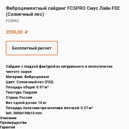
Decover
Фиброцементный сайдинг FCSPRO Смус Лайн F02
Cedral
(Солнечный лес)
FCSPRO
2590,00
₽
Бесплатный расчет
Cайдинг с гладкой фактурой из натурального и экологически
чистого сырья
Материал: Фиброцемент
Цвет: Солнечный лес (F02)
Площадь общая: 0.57 м²
Текстура: Гладкая
Страна: Россия
Вес одной доски: 10 кг
Площадь полезная при монтаже ёлочкой: 0.57 м²
lwh: 3000x190x10 mm
Описание
Преимущества
Гарантия