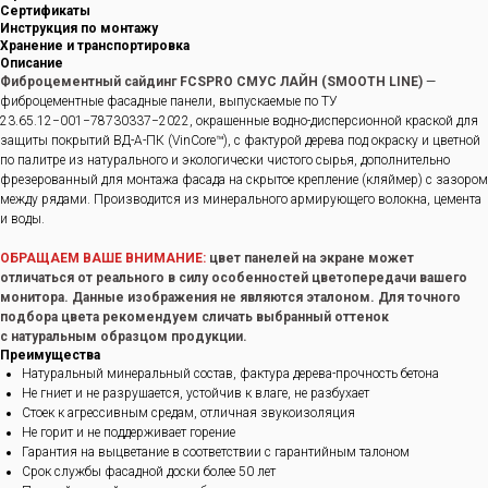
Сертификаты
Инструкция по монтажу
Хранение и транспортировка
Описание
Фиброцементный сайдинг FCSPRO СМУС ЛАЙН (SMOOTH LINE)
—
фиброцементные фасадные панели, выпускаемые по ТУ
23.65.12−001−78730337−2022, окрашенные водно-дисперсионной краской для
защиты покрытий ВД-А-ПК (VinCore™), с фактурой дерева под окраску и цветной
по палитре из натурального и экологически чистого сырья, дополнительно
фрезерованный для монтажа фасада на скрытое крепление (кляймер) с зазором
между рядами. Производится из минерального армирующего волокна, цемента
и воды.
ОБРАЩАЕМ ВАШЕ ВНИМАНИЕ:
цвет панелей на экране может
отличаться от реального в силу особенностей цветопередачи вашего
монитора. Данные изображения не являются эталоном. Для точного
подбора цвета рекомендуем сличать выбранный оттенок
с натуральным образцом продукции.
Преимущества
Натуральный минеральный состав, фактура дерева-прочность бетона
Не гниет и не разрушается, устойчив к влаге, не разбухает
Стоек к агрессивным средам, отличная звукоизоляция
Не горит и не поддерживает горение
Гарантия на выцветание в соответствии с гарантийным талоном
Срок службы фасадной доски более 50 лет