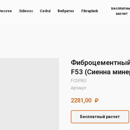
Бесплатн
Decover
Sidwood
Cedral
Фибратек
Fibraplank
расчет
Фиброцементный 
F53 (Сиенна мине
FCSPRO
Артикул:
2281,00
₽
Бесплатный расчет