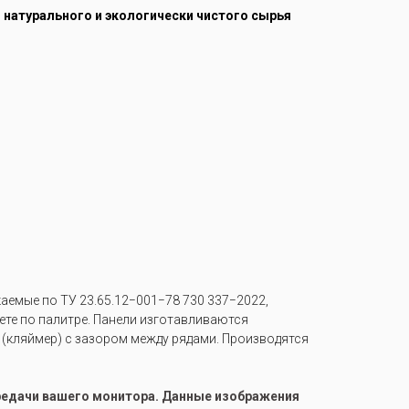
з натурального и экологически чистого сырья
емые по ТУ 23.65.12−001−78 730 337−2022,
вете по палитре. Панели изготавливаются
 (кляймер) с зазором между рядами. Производятся
ередачи вашего монитора. Данные изображения