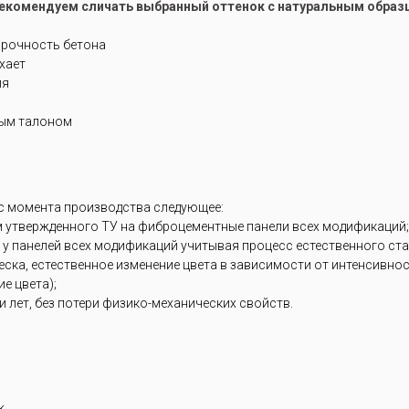
рекомендуем сличать выбранный оттенок с натуральным образ
прочность бетона
ухает
ия
ным талоном
 с момента производства следующее:
м утвержденного ТУ на фиброцементные панели всех модификаций;
 у панелей всех модификаций учитывая процесс естественного ст
блеска, естественное изменение цвета в зависимости от интенсивн
е цвета);
 лет, без потери физико-механических свойств.
k