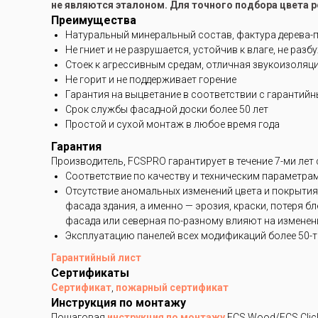
не являются эталоном. Для точного подбора цвета 
Преимущества
Натуральный минеральный состав, фактура дерева-
Не гниет и не разрушается, устойчив к влаге, не разб
Стоек к агрессивным средам, отличная звукоизоляц
Не горит и не поддерживает горение
Гарантия на выцветание в соответствии с гарантий
Срок службы фасадной доски более 50 лет
Простой и сухой монтаж в любое время года
Гарантия
Производитель, FCSPRO гарантирует в течение 7-ми лет
Соответствие по качеству и техническим параметра
Отсутствие аномальных изменений цвета и покрытия
фасада здания, а именно — эрозия, краски, потеря 
фасада или северная по-разному влияют на изменени
Эксплуатацию панелей всех модификаций более 50-ти
Гарантийный лист
Сертификаты
Сертификат
,
пожарный сертификат
Инструкция по монтажу
Пошаговая
инструкция по монтажу
FCS Wood/FCS Clic