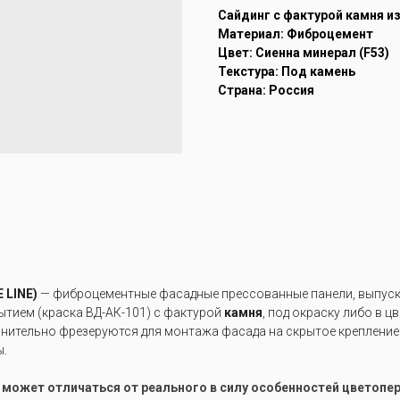
Cайдинг с фактурой камня и
Материал: Фиброцемент
Цвет: Сиенна минерал (F53)
Текстура: Под камень
Страна: Россия
 LINE)
— фиброцементные фасадные прессованные панели, выпуска
тием (краска ВД-АК-101) с фактурой
камня
, под окраску либо в ц
лнительно фрезеруются для монтажа фасада на скрытое крепление
ы.
е может отличаться от реального в силу особенностей цветоп