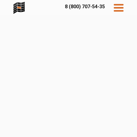
8 (800) 707-54-35
Дисконт
Контакты
Бесплатный
расчет
Фибратек
Fibraplank
Бетэко
Главная
FCSPRO
Экосимпл
Sidwood