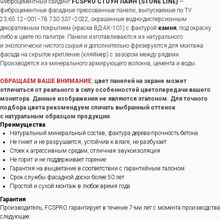
Фиброцементный сайдинг
FCSPRO СТОУН ЛАЙН (STONE LINE)
—
фиброцементные фасадные прессованные панели, выпускаемые по ТУ
23.65.12−001−78 730 337−2022, окрашенные водно-дисперсионным
декоративным покрытием (краска ВД-АК-101) с фактурой
камня
, под окраску
либо в цвете по палитре. Панели изготавливаются из натурального
и экологически чистого сырья и дополнительно фрезеруются для монтажа
фасада на скрытое крепление (кляймер) с зазором между рядами.
Производятся из минерального армирующего волокна, цемента и воды.
ОБРАЩАЕМ ВАШЕ ВНИМАНИЕ:
цвет панелей на экране может
отличаться от реального в силу особенностей цветопередачи вашего
монитора. Данные изображения не являются эталоном. Для точного
подбора цвета рекомендуем сличать выбранный оттенок
с натуральным образцом продукции.
Преимущества
Натуральный минеральный состав, фактура дерева-прочность бетона
Не гниет и не разрушается, устойчив к влаге, не разбухает
Стоек к агрессивным средам, отличная звукоизоляция
Не горит и не поддерживает горение
Гарантия на выцветание в соответствии с гарантийным талоном
Срок службы фасадной доски более 50 лет
Простой и сухой монтаж в любое время года
Гарантия
Производитель, FCSPRO гарантирует в течение 7-ми лет с момента производства
следующее: