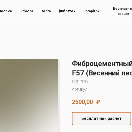
Бесплатн
Decover
Sidwood
Cedral
Фибратек
Fibraplank
расчет
Фиброцементный
F57 (Весенний ле
FCSPRO
Артикул:
2590,00
₽
Бесплатный расчет