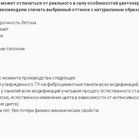
е может отличаться от реального в силу особенностей цветоп
рекомендуем сличать выбранный оттенок с натуральным образ
прочность бетона
ухает
ия
ным талоном
 с момента производства следующее:
м утвержденного ТУ на фиброцементные панели всех модификаций;
 у панелей всех модификаций учитывая процесс естественного ст
блеска, естественное изменение цвета в зависимости от интенсивн
е цвета);
 лет, без потери физико-механических свойств.