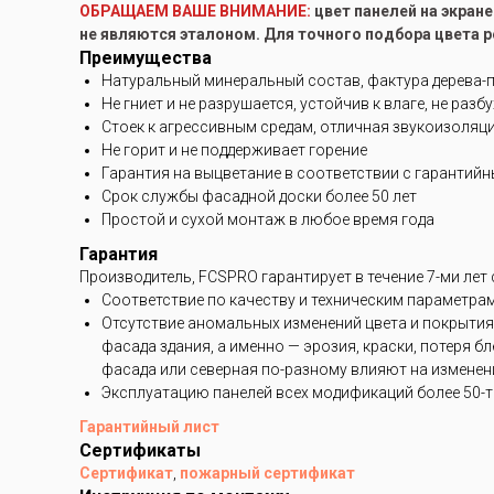
ОБРАЩАЕМ ВАШЕ ВНИМАНИЕ:
цвет панелей на экран
не являются эталоном. Для точного подбора цвета 
Преимущества
Натуральный минеральный состав, фактура дерева-
Не гниет и не разрушается, устойчив к влаге, не разб
Стоек к агрессивным средам, отличная звукоизоляц
Не горит и не поддерживает горение
Гарантия на выцветание в соответствии с гарантий
Срок службы фасадной доски более 50 лет
Простой и сухой монтаж в любое время года
Гарантия
Производитель, FCSPRO гарантирует в течение 7-ми лет
Соответствие по качеству и техническим параметра
Отсутствие аномальных изменений цвета и покрытия
фасада здания, а именно — эрозия, краски, потеря 
фасада или северная по-разному влияют на изменени
Эксплуатацию панелей всех модификаций более 50-ти
Гарантийный лист
Сертификаты
Сертификат
,
пожарный сертификат