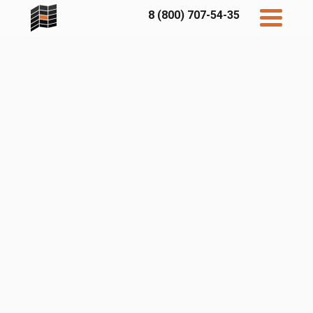
8 (800) 707-54-35
Дисконт
Контакты
Бесплатный
расчет
Фибратек
Fibraplank
Бетэко
Главная
FCSPRO
Экосимпл
Sidwood