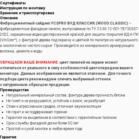
Сертификаты
Инструкция по монтажу
Хранение и транспортировка
Описание
Фиброцементный сайдинг FCSPRO ВУД КЛАССИК (WOOD CLASSIC)
—
фиброцементные фасадные панели, выпускаемые по ТУ 23.65.12-001-78730337-
2022, окрашенные водно-дисперсионной краской для защиты покрытий ВД-А-ПК
(VinCore™), с фактурой дерева под окраску и цветной по палитре из натурального
и экологически чистого сырья. Производится из минерального армирующего
волокна, цемента и воды.
ОБРАЩАЕМ ВАШЕ ВНИМАНИЕ:
цвет панелей на экране может
отличаться от реального в силу особенностей цветопередачи вашего
монитора. Данные изображения не являются эталоном. Для точного
подбора цвета рекомендуем сличать выбранный оттенок
с натуральным образцом продукции.
Преимущества
Натуральный минеральный состав, фактура дерева-прочность бетона
Не гниет и не разрушается, устойчив к влаге, не разбухает
Стоек к агрессивным средам, отличная звукоизоляция
Не горит и не поддерживает горение
Гарантия на выцветание в соответствии с гарантийным талоном
Срок службы фасадной доски более 50 лет
Простой и сухой монтаж в любое время года
Гарантия