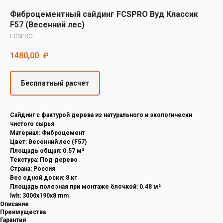
Decover
Фиброцементный сайдинг FCSPRO Вуд Классик
Cedral
F57 (Весенний лес)
FCSPRO
1480,00
₽
Бесплатный расчет
Cайдинг с фактурой дерева из натурального и экологически
чистого сырья
Материал: Фиброцемент
Цвет: Весенний лес (F57)
Площадь общая: 0.57 м²
Текстура: Под дерево
Страна: Россия
Вес одной доски: 8 кг
Площадь полезная при монтаже ёлочкой: 0.48 м²
lwh: 3000x190x8 mm
Описание
Преимущества
Гарантия