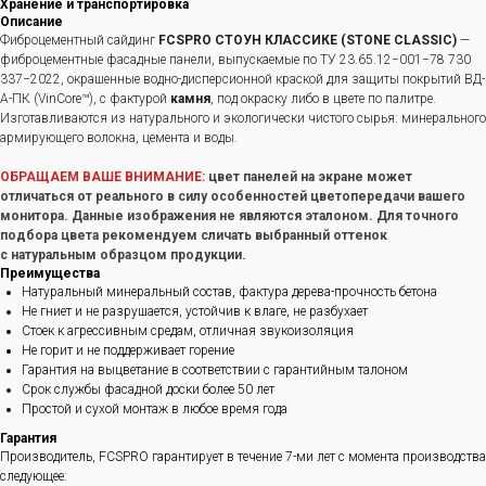
Хранение и транспортировка
Описание
Фиброцементный сайдинг
FCSPRO СТОУН КЛАССИКЕ (STONE CLASSIC)
—
фиброцементные фасадные панели, выпускаемые по ТУ 23.65.12−001−78 730
337−2022, окрашенные водно-дисперсионной краской для защиты покрытий ВД-
А-ПК (VinCore™), с фактурой
камня
, под окраску либо в цвете по палитре.
Изготавливаются из натурального и экологически чистого сырья: минерального
армирующего волокна, цемента и воды.
ОБРАЩАЕМ ВАШЕ ВНИМАНИЕ:
цвет панелей на экране может
отличаться от реального в силу особенностей цветопередачи вашего
монитора. Данные изображения не являются эталоном. Для точного
подбора цвета рекомендуем сличать выбранный оттенок
с натуральным образцом продукции.
Преимущества
Натуральный минеральный состав, фактура дерева-прочность бетона
Не гниет и не разрушается, устойчив к влаге, не разбухает
Стоек к агрессивным средам, отличная звукоизоляция
Не горит и не поддерживает горение
Гарантия на выцветание в соответствии с гарантийным талоном
Срок службы фасадной доски более 50 лет
Простой и сухой монтаж в любое время года
Гарантия
Производитель, FCSPRO гарантирует в течение 7-ми лет с момента производства
следующее: