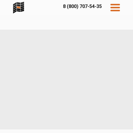
8 (800) 707-54-35
Дисконт
Контакты
Бесплатный
расчет
Фибратек
Fibraplank
Бетэко
Главная
FCSPRO
Экосимпл
Sidwood