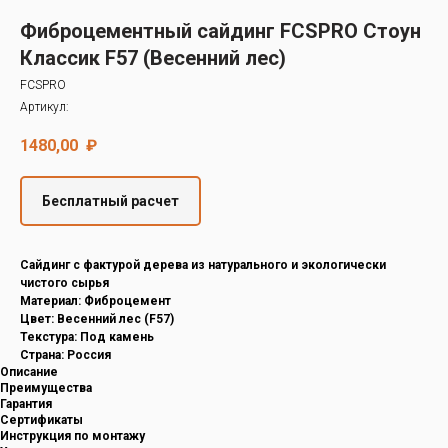
Decover
Фиброцементный сайдинг FCSPRO Стоун
Cedral
Классик F57 (Весенний лес)
FCSPRO
Артикул:
1480,00
₽
Бесплатный расчет
Cайдинг с фактурой дерева из натурального и экологически
чистого сырья
Материал: Фиброцемент
Цвет: Весенний лес (F57)
Текстура: Под камень
Страна: Россия
Описание
Преимущества
Гарантия
Сертификаты
Инструкция по монтажу