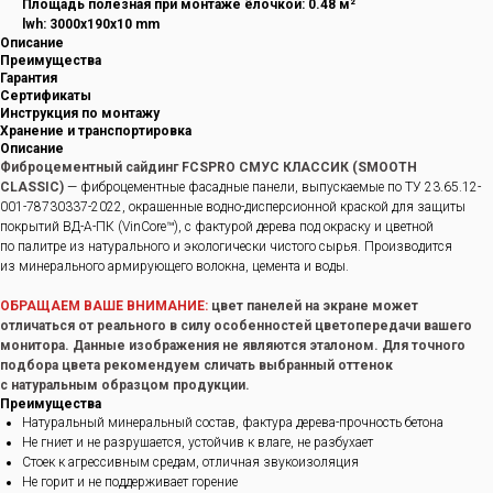
Площадь полезная при монтаже ёлочкой: 0.48 м²
lwh: 3000x190x10 mm
Описание
Преимущества
Гарантия
Сертификаты
Инструкция по монтажу
Хранение и транспортировка
Описание
Фиброцементный сайдинг FCSPRO СМУС КЛАССИК (SMOOTH
CLASSIC)
— фиброцементные фасадные панели, выпускаемые по ТУ 23.65.12-
001-78730337-2022, окрашенные водно-дисперсионной краской для защиты
покрытий ВД-А-ПК (VinCore™), с фактурой дерева под окраску и цветной
по палитре из натурального и экологически чистого сырья. Производится
из минерального армирующего волокна, цемента и воды.
ОБРАЩАЕМ ВАШЕ ВНИМАНИЕ:
цвет панелей на экране может
отличаться от реального в силу особенностей цветопередачи вашего
монитора. Данные изображения не являются эталоном. Для точного
подбора цвета рекомендуем сличать выбранный оттенок
с натуральным образцом продукции.
Преимущества
Натуральный минеральный состав, фактура дерева-прочность бетона
Не гниет и не разрушается, устойчив к влаге, не разбухает
Стоек к агрессивным средам, отличная звукоизоляция
Не горит и не поддерживает горение