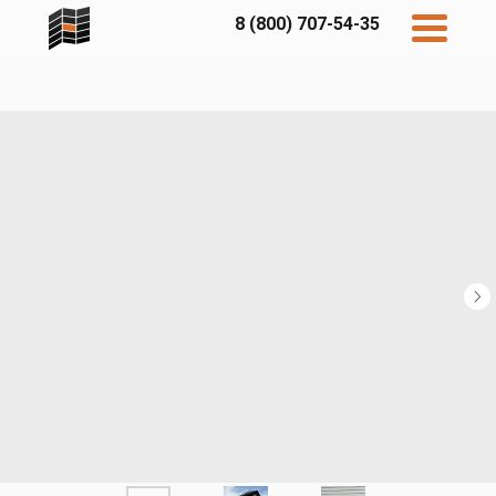
8 (800) 707-54-35
Дисконт
Контакты
Бесплатный
расчет
Фибратек
Fibraplank
Бетэко
Главная
FCSPRO
Экосимпл
Sidwood