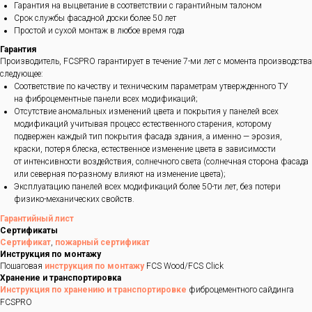
Гарантия на выцветание в соответствии с гарантийным талоном
Срок службы фасадной доски более 50 лет
Простой и сухой монтаж в любое время года
Гарантия
Производитель, FCSPRO гарантирует в течение 7-ми лет с момента производства
следующее:
Соответствие по качеству и техническим параметрам утвержденного ТУ
на фиброцементные панели всех модификаций;
Отсутствие аномальных изменений цвета и покрытия у панелей всех
модификаций учитывая процесс естественного старения, которому
подвержен каждый тип покрытия фасада здания, а именно — эрозия,
краски, потеря блеска, естественное изменение цвета в зависимости
от интенсивности воздействия, солнечного света (солнечная сторона фасада
или северная по-разному влияют на изменение цвета);
Эксплуатацию панелей всех модификаций более 50-ти лет, без потери
физико-механических свойств.
Гарантийный лист
Сертификаты
Сертификат
,
пожарный сертификат
Инструкция по монтажу
Пошаговая
инструкция по монтажу
FCS Wood/FCS Click
Хранение и транспортировка
Инструкция по хранению и транспортировке
фиброцементного сайдинга
FCSPRO