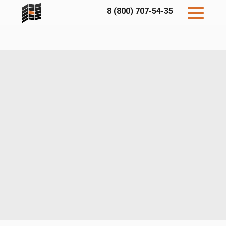
8 (800) 707-54-35
Дисконт
Контакты
Бесплатный
расчет
Фибратек
Fibraplank
Бетэко
Главная
FCSPRO
Экосимпл
Sidwood