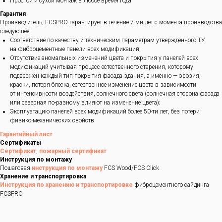
Простой и сухой монтаж в любое время года
Гарантия
Производитель, FCSPRO гарантирует в течение 7-ми лет с момента производства
следующее:
Соответствие по качеству и техническим параметрам утвержденного ТУ
на фиброцементные панели всех модификаций;
Отсутствие аномальных изменений цвета и покрытия у панелей всех
модификаций учитывая процесс естественного старения, которому
подвержен каждый тип покрытия фасада здания, а именно — эрозия,
краски, потеря блеска, естественное изменение цвета в зависимости
от интенсивности воздействия, солнечного света (солнечная сторона фасада
или северная по-разному влияют на изменение цвета);
Эксплуатацию панелей всех модификаций более 50-ти лет, без потери
физико-механических свойств.
Гарантийный лист
Сертификаты
Сертификат
,
пожарный сертификат
Инструкция по монтажу
Пошаговая
инструкция по монтажу
FCS Wood/FCS Click
Хранение и транспортировка
Инструкция по хранению и транспортировке
фиброцементного сайдинга
FCSPRO