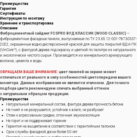
Преимущества
Гарантия
Сертификаты
Инструкция по монтажу
Хранение и транспортировка
Описание
Фиброцементный сайдинг FCSPRO ВУД КЛАССИК (WOOD CLASSIC)
—
фиброцементные фасадные панели, выпускаемые по ТУ 23.65.12-001-78730337-
2022, окрашенные водно-дисперсионной краской для защиты покрытий ВД-А-ПК
(VinCore™), с фактурой дерева под окраску и цветной по палитре из натурального
и экологически чистого сырья. Производится из минерального армирующего
волокна, цемента и воды.
ОБРАЩАЕМ ВАШЕ ВНИМАНИЕ:
цвет панелей на экране может
отличаться от реального в силу особенностей цветопередачи вашего
монитора. Данные изображения не являются эталоном. Для точного
подбора цвета рекомендуем сличать выбранный оттенок
с натуральным образцом продукции.
Преимущества
Натуральный минеральный состав, фактура дерева-прочность бетона
Не гниет и не разрушается, устойчив к влаге, не разбухает
Стоек к агрессивным средам, отличная звукоизоляция
Не горит и не поддерживает горение
Гарантия на выцветание в соответствии с гарантийным талоном
Срок службы фасадной доски более 50 лет