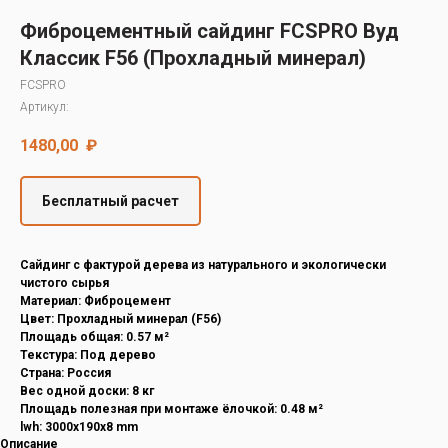
Decover
Фиброцементный сайдинг FCSPRO Вуд
Cedral
Классик F56 (Прохладный минерал)
FCSPRO
Артикул:
1480,00
₽
Бесплатный расчет
Cайдинг с фактурой дерева из натурального и экологически
чистого сырья
Материал: Фиброцемент
Цвет: Прохладный минерал (F56)
Площадь общая: 0.57 м²
Текстура: Под дерево
Страна: Россия
Вес одной доски: 8 кг
Площадь полезная при монтаже ёлочкой: 0.48 м²
lwh: 3000x190x8 mm
Описание