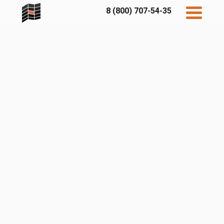
8 (800) 707-54-35
Дисконт
Контакты
Бесплатный
расчет
Фибратек
Fibraplank
Бетэко
Главная
FCSPRO
Экосимпл
Sidwood