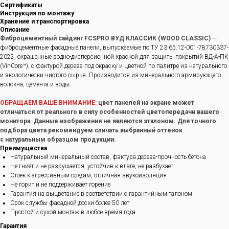
Сертификаты
Инструкция по монтажу
Хранение и транспортировка
Описание
Фиброцементный сайдинг FCSPRO ВУД КЛАССИК (WOOD CLASSIC)
—
фиброцементные фасадные панели, выпускаемые по ТУ 23.65.12-001-78730337-
2022, окрашенные водно-дисперсионной краской для защиты покрытий ВД-А-ПК
(VinCore™), с фактурой дерева под окраску и цветной по палитре из натурального
и экологически чистого сырья. Производится из минерального армирующего
волокна, цемента и воды.
ОБРАЩАЕМ ВАШЕ ВНИМАНИЕ:
цвет панелей на экране может
отличаться от реального в силу особенностей цветопередачи вашего
монитора. Данные изображения не являются эталоном. Для точного
подбора цвета рекомендуем сличать выбранный оттенок
с натуральным образцом продукции.
Преимущества
Натуральный минеральный состав, фактура дерева-прочность бетона
Не гниет и не разрушается, устойчив к влаге, не разбухает
Стоек к агрессивным средам, отличная звукоизоляция
Не горит и не поддерживает горение
Гарантия на выцветание в соответствии с гарантийным талоном
Срок службы фасадной доски более 50 лет
Простой и сухой монтаж в любое время года
Гарантия