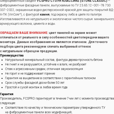
Фиброцементный сайдинг
FCSPRO СТОУН КЛАССИКЕ (STONE CLASSIC)
—
фиброцементные фасадные панели, выпускаемые по ТУ 23.65.12−001−78 730
337−2022, окрашенные водно-дисперсионной краской для защиты покрытий ВД-
А-ПК (VinCore™), с фактурой
камня
, под окраску либо в цвете по палитре.
Изготавливаются из натурального и экологически чистого сырья: минерального
армирующего волокна, цемента и воды.
ОБРАЩАЕМ ВАШЕ ВНИМАНИЕ:
цвет панелей на экране может
отличаться от реального в силу особенностей цветопередачи вашего
монитора. Данные изображения не являются эталоном. Для точного
подбора цвета рекомендуем сличать выбранный оттенок
с натуральным образцом продукции.
Преимущества
Натуральный минеральный состав, фактура дерева-прочность бетона
Не гниет и не разрушается, устойчив к влаге, не разбухает
Стоек к агрессивным средам, отличная звукоизоляция
Не горит и не поддерживает горение
Гарантия на выцветание в соответствии с гарантийным талоном
Срок службы фасадной доски более 50 лет
Простой и сухой монтаж в любое время года
Гарантия
Производитель, FCSPRO гарантирует в течение 7-ми лет с момента производства
следующее:
Соответствие по качеству и техническим параметрам утвержденного ТУ
на фиброцементные панели всех модификаций;