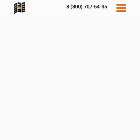
8 (800) 707-54-35
Дисконт
Контакты
Бесплатный
расчет
Фибратек
Fibraplank
Бетэко
Главная
FCSPRO
Экосимпл
Sidwood