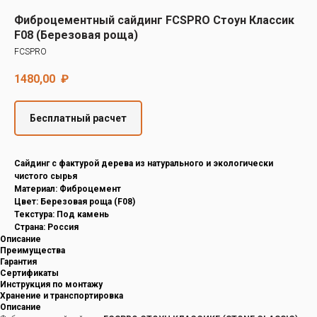
Decover
Фиброцементный сайдинг FCSPRO Стоун Классик
Cedral
F08 (Березовая роща)
FCSPRO
1480,00
₽
Бесплатный расчет
Cайдинг с фактурой дерева из натурального и экологически
чистого сырья
Материал: Фиброцемент
Цвет: Березовая роща (F08)
Текстура: Под камень
Страна: Россия
Описание
Преимущества
Гарантия
Сертификаты
Инструкция по монтажу
Хранение и транспортировка
Описание