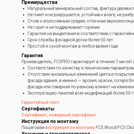
Преимущества
Натуральный минеральный состав, фактура дерева-
Не гниет и не разрушается, устойчив к влаге, не разб
Стоек к агрессивным средам, отличная звукоизоляц
Не горит и не поддерживает горение
Гарантия на выцветание в соответствии с гарантий
Срок службы фасадной доски более 50 лет
Простой и сухой монтаж в любое время года
Гарантия
Производитель, FCSPRO гарантирует в течение 7-ми лет
Соответствие по качеству и техническим параметра
Отсутствие аномальных изменений цвета и покрытия
фасада здания, а именно — эрозия, краски, потеря 
фасада или северная по-разному влияют на изменени
Эксплуатацию панелей всех модификаций более 50-ти
Гарантийный лист
Сертификаты
Сертификат
,
пожарный сертификат
Инструкция по монтажу
Пошаговая
инструкция по монтажу
FCS Wood/FCS Clic
Хранение и транспортировка