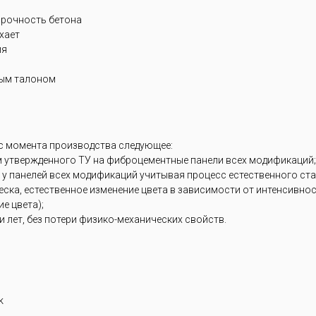
прочность бетона
ухает
ия
ным талоном
 с момента производства следующее:
м утвержденного ТУ на фиброцементные панели всех модификаций;
 у панелей всех модификаций учитывая процесс естественного ст
блеска, естественное изменение цвета в зависимости от интенсивн
е цвета);
 лет, без потери физико-механических свойств.
k