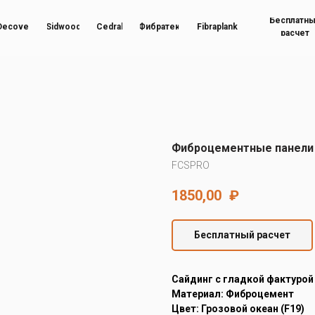
Бесплатн
Decover
Sidwood
Cedral
Фибратек
Fibraplank
расчет
Фиброцементные панели 
FCSPRO
1850,00
₽
Бесплатный расчет
Cайдинг с гладкой фактурой
Материал: Фиброцемент
Цвет: Грозовой океан (F19)