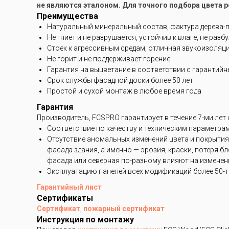
не являются эталоном. Для точного подбора цвета 
Преимущества
Натуральный минеральный состав, фактура дерева-
Не гниет и не разрушается, устойчив к влаге, не разб
Стоек к агрессивным средам, отличная звукоизоляц
Не горит и не поддерживает горение
Гарантия на выцветание в соответствии с гарантий
Срок службы фасадной доски более 50 лет
Простой и сухой монтаж в любое время года
Гарантия
Производитель, FCSPRO гарантирует в течение 7-ми лет
Соответствие по качеству и техническим параметра
Отсутствие аномальных изменений цвета и покрытия
фасада здания, а именно — эрозия, краски, потеря 
фасада или северная по-разному влияют на изменени
Эксплуатацию панелей всех модификаций более 50-ти
Гарантийный лист
Сертификаты
Сертификат
,
пожарный сертификат
Инструкция по монтажу