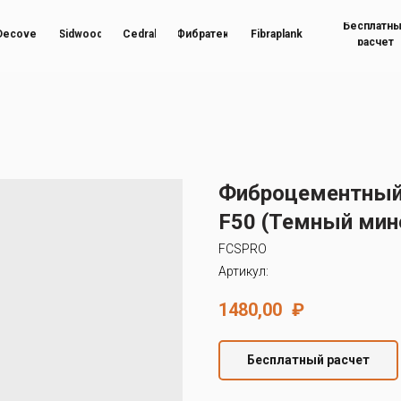
Бесплатн
Decover
Sidwood
Cedral
Фибратек
Fibraplank
расчет
Фиброцементный 
F50 (Темный мин
FCSPRO
Артикул:
1480,00
₽
Бесплатный расчет