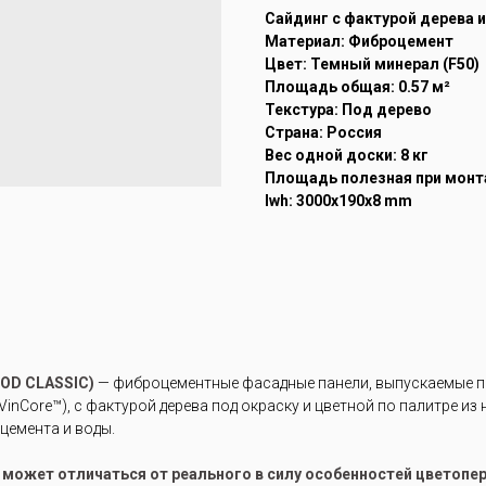
Cайдинг с фактурой дерева 
Материал: Фиброцемент
Цвет: Темный минерал (F50)
Площадь общая: 0.57 м²
Текстура: Под дерево
Страна: Россия
Вес одной доски: 8 кг
Площадь полезная при монта
lwh: 3000x190x8 mm
OD CLASSIC)
— фиброцементные фасадные панели, выпускаемые по
inCore™), с фактурой дерева под окраску и цветной по палитре из
цемента и воды.
е может отличаться от реального в силу особенностей цветоп