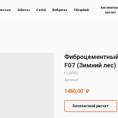
Бесплатн
Decover
Sidwood
Cedral
Фибратек
Fibraplank
расчет
Фиброцементный 
F07 (Зимний лес)
FCSPRO
Артикул:
1480,00
₽
Бесплатный расчет