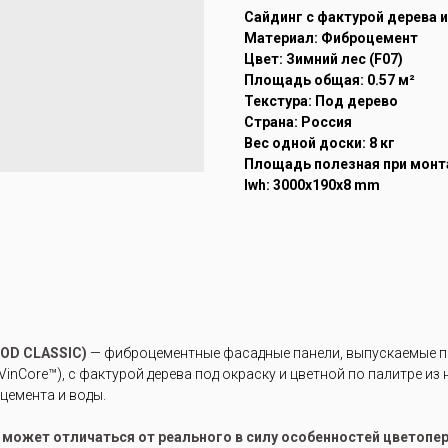
Cайдинг с фактурой дерева 
Материал: Фиброцемент
Цвет: Зимний лес (F07)
Площадь общая: 0.57 м²
Текстура: Под дерево
Страна: Россия
Вес одной доски: 8 кг
Площадь полезная при монта
lwh: 3000x190x8 mm
OD CLASSIC)
— фиброцементные фасадные панели, выпускаемые по
inCore™), с фактурой дерева под окраску и цветной по палитре из
цемента и воды.
е может отличаться от реального в силу особенностей цветоп