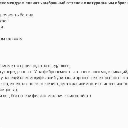
рекомендуем сличать выбранный оттенок с натуральным образ
прочность бетона
ухает
ия
ным талоном
 с момента производства следующее:
м утвержденного ТУ на фиброцементные панели всех модификаций;
 у панелей всех модификаций учитывая процесс естественного ст
блеска, естественное изменение цвета в зависимости от интенсивн
е цвета);
 лет, без потери физико-механических свойств.