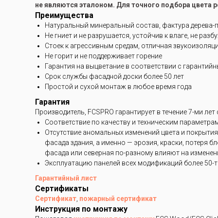
не являются эталоном. Для точного подбора цвета 
Преимущества
Натуральный минеральный состав, фактура дерева-
Не гниет и не разрушается, устойчив к влаге, не разб
Стоек к агрессивным средам, отличная звукоизоляц
Не горит и не поддерживает горение
Гарантия на выцветание в соответствии с гарантий
Срок службы фасадной доски более 50 лет
Простой и сухой монтаж в любое время года
Гарантия
Производитель, FCSPRO гарантирует в течение 7-ми лет
Соответствие по качеству и техническим параметра
Отсутствие аномальных изменений цвета и покрытия
фасада здания, а именно — эрозия, краски, потеря 
фасада или северная по-разному влияют на изменени
Эксплуатацию панелей всех модификаций более 50-ти
Гарантийный лист
Сертификаты
Сертификат
,
пожарный сертификат
Инструкция по монтажу