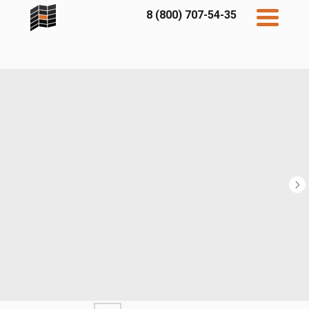
8 (800) 707-54-35
Дисконт
Контакты
Бесплатный
расчет
Фибратек
Fibraplank
Бетэко
Главная
FCSPRO
Экосимпл
Sidwood