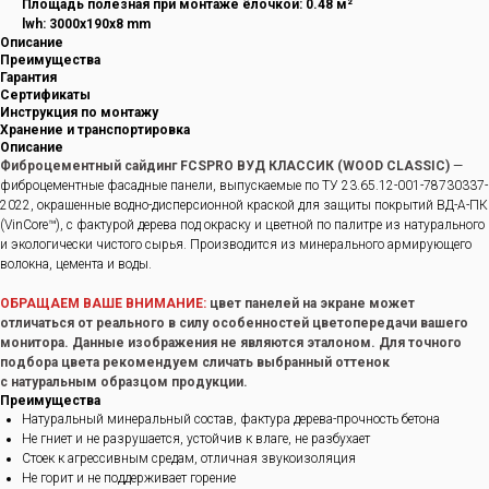
Площадь полезная при монтаже ёлочкой: 0.48 м²
lwh: 3000x190x8 mm
Описание
Преимущества
Гарантия
Сертификаты
Инструкция по монтажу
Хранение и транспортировка
Описание
Фиброцементный сайдинг FCSPRO ВУД КЛАССИК (WOOD CLASSIC)
—
фиброцементные фасадные панели, выпускаемые по ТУ 23.65.12-001-78730337-
2022, окрашенные водно-дисперсионной краской для защиты покрытий ВД-А-ПК
(VinCore™), с фактурой дерева под окраску и цветной по палитре из натурального
и экологически чистого сырья. Производится из минерального армирующего
волокна, цемента и воды.
ОБРАЩАЕМ ВАШЕ ВНИМАНИЕ:
цвет панелей на экране может
отличаться от реального в силу особенностей цветопередачи вашего
монитора. Данные изображения не являются эталоном. Для точного
подбора цвета рекомендуем сличать выбранный оттенок
с натуральным образцом продукции.
Преимущества
Натуральный минеральный состав, фактура дерева-прочность бетона
Не гниет и не разрушается, устойчив к влаге, не разбухает
Стоек к агрессивным средам, отличная звукоизоляция
Не горит и не поддерживает горение