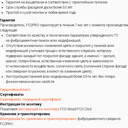
Гарантия на выцветание в соответствии с гарантийным талоном
Срок службы фасадной доски более 50 лет
Простой и сухой монтаж в любое время года
Гарантия
Производитель, FCSPRO гарантирует в течение 7-ми лет с момента производства
следующее:
Соответствие по качеству и техническим параметрам утвержденного ТУ
на фиброцементные панели всех модификаций;
Отсутствие аномальных изменений цвета и покрытия у панелей всех
модификаций учитывая процесс естественного старения, которому
подвержен каждый тип покрытия фасада здания, а именно — эрозия,
краски, потеря блеска, естественное изменение цвета в зависимости
от интенсивности воздействия, солнечного света (солнечная сторона фасада
или северная по-разному влияют на изменение цвета);
Эксплуатацию панелей всех модификаций более 50-ти лет, без потери
физико-механических свойств.
Гарантийный лист
Сертификаты
Сертификат
,
пожарный сертификат
Инструкция по монтажу
Пошаговая
инструкция по монтажу
FCS Wood/FCS Click
Хранение и транспортировка
Инструкция по хранению и транспортировке
фиброцементного сайдинга
FCSPRO