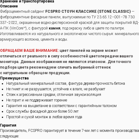
Хранение и транспортировка
Описание
Фиброцементный сайдинг
FCSPRO СТОУН КЛАССИКЕ (STONE CLASSIC)
—
фиброцементные фасадные панели, выпускаемые по ТУ 23.65.12−001−78 730
337−2022, окрашенные водно-дисперсионной краской для защиты покрытий ВД-
А-ПК (VinCore™), с фактурой
камня
, под окраску либо в цвете по палитре.
Изготавливаются из натурального и экологически чистого сырья: минерального
армирующего волокна, цемента и воды.
ОБРАЩАЕМ ВАШЕ ВНИМАНИЕ:
цвет панелей на экране может
отличаться от реального в силу особенностей цветопередачи вашего
монитора. Данные изображения не являются эталоном. Для точного
подбора цвета рекомендуем сличать выбранный оттенок
с натуральным образцом продукции.
Преимущества
Натуральный минеральный состав, фактура дерева-прочность бетона
Не гниет и не разрушается, устойчив к влаге, не разбухает
Стоек к агрессивным средам, отличная звукоизоляция
Не горит и не поддерживает горение
Гарантия на выцветание в соответствии с гарантийным талоном
Срок службы фасадной доски более 50 лет
Простой и сухой монтаж в любое время года
Гарантия
Производитель, FCSPRO гарантирует в течение 7-ми лет с момента производства
следующее: