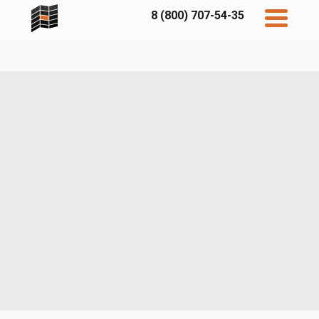
8 (800) 707-54-35
Дисконт
Контакты
Бесплатный
расчет
Фибратек
Fibraplank
Бетэко
Главная
FCSPRO
Экосимпл
Sidwood