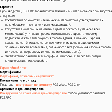
Простой и сухой монтаж в любое время года
Гарантия
Производитель, FCSPRO гарантирует в течение 7-ми лет с момента производства
следующее:
Соответствие по качеству и техническим параметрам утвержденного ТУ
на фиброцементные панели всех модификаций;
Отсутствие аномальных изменений цвета и покрытия у панелей всех
модификаций учитывая процесс естественного старения, которому
подвержен каждый тип покрытия фасада здания, а именно — эрозия,
краски, потеря блеска, естественное изменение цвета в зависимости
от интенсивности воздействия, солнечного света (солнечная сторона фасада
или северная по-разному влияют на изменение цвета);
Эксплуатацию панелей всех модификаций более 50-ти лет, без потери
физико-механических свойств.
Гарантийный лист
Сертификаты
Сертификат
,
пожарный сертификат
Инструкция по монтажу
Пошаговая
инструкция по монтажу
FCS Wood/FCS Click
Хранение и транспортировка
Инструкция по хранению и транспортировке
фиброцементного сайдинга
FCSPRO