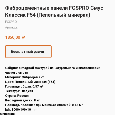
Decover
Фиброцементные панели FCSPRO Смус
Cedral
Классик F54 (Пепельный минерал)
FCSPRO
Артикул:
1850,00
₽
Бесплатный расчет
Cайдинг с гладкой фактурой из натурального и экологически
чистого сырья
Материал: Фиброцемент
Цвет: Пепельный минерал (F54)
Площадь общая: 0.57 м²
Текстура: Гладкая
Страна: Россия
Вес одной доски: 8 кг
Площадь полезная при монтаже ёлочкой: 0.48 м²
lwh: 3000x190x10 mm
Описание