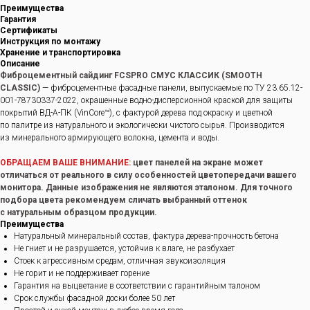
Преимущества
Гарантия
Сертификаты
Инструкция по монтажу
Хранение и транспортировка
Описание
Фиброцементный сайдинг FCSPRO СМУС КЛАССИК (SMOOTH
CLASSIC)
— фиброцементные фасадные панели, выпускаемые по ТУ 23.65.12-
001-78730337-2022, окрашенные водно-дисперсионной краской для защиты
покрытий ВД-А-ПК (VinCore™), с фактурой дерева под окраску и цветной
по палитре из натурального и экологически чистого сырья. Производится
из минерального армирующего волокна, цемента и воды.
ОБРАЩАЕМ ВАШЕ ВНИМАНИЕ:
цвет панелей на экране может
отличаться от реального в силу особенностей цветопередачи вашего
монитора. Данные изображения не являются эталоном. Для точного
подбора цвета рекомендуем сличать выбранный оттенок
с натуральным образцом продукции.
Преимущества
Натуральный минеральный состав, фактура дерева-прочность бетона
Не гниет и не разрушается, устойчив к влаге, не разбухает
Стоек к агрессивным средам, отличная звукоизоляция
Не горит и не поддерживает горение
Гарантия на выцветание в соответствии с гарантийным талоном
Срок службы фасадной доски более 50 лет