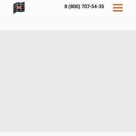
8 (800) 707-54-35
Дисконт
Контакты
Бесплатный
расчет
Фибратек
Fibraplank
Бетэко
Главная
FCSPRO
Экосимпл
Sidwood