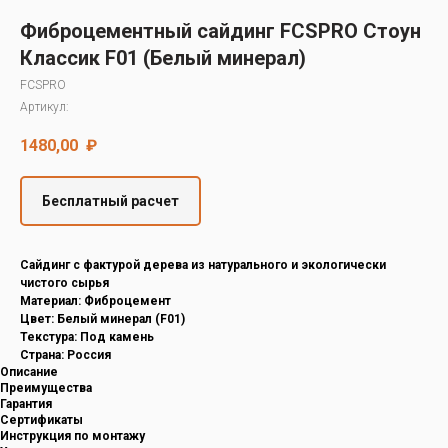
Decover
Фиброцементный сайдинг FCSPRO Стоун
Cedral
Классик F01 (Белый минерал)
FCSPRO
Артикул:
1480,00
₽
Бесплатный расчет
Cайдинг с фактурой дерева из натурального и экологически
чистого сырья
Материал: Фиброцемент
Цвет: Белый минерал (F01)
Текстура: Под камень
Страна: Россия
Описание
Преимущества
Гарантия
Сертификаты
Инструкция по монтажу