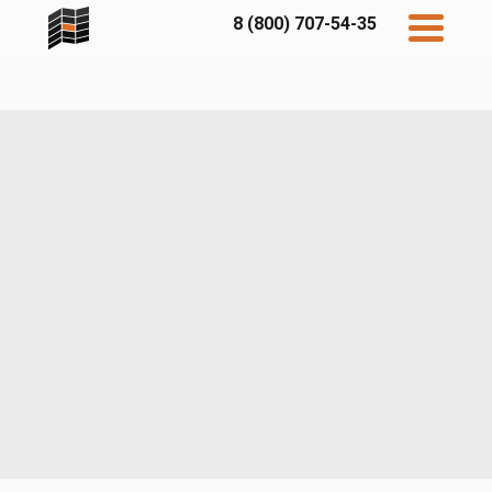
8 (800) 707-54-35
Дисконт
Контакты
Бесплатный
расчет
Фибратек
Fibraplank
Бетэко
Главная
FCSPRO
Экосимпл
Sidwood