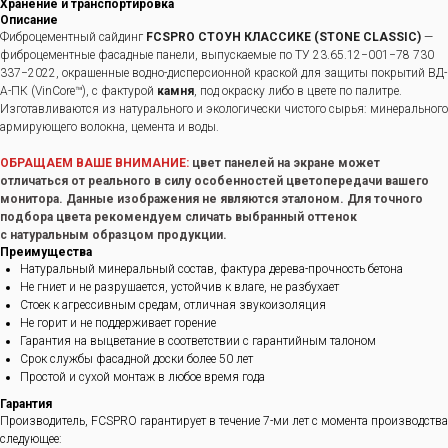
Хранение и транспортировка
Описание
Фиброцементный сайдинг
FCSPRO СТОУН КЛАССИКЕ (STONE CLASSIC)
—
фиброцементные фасадные панели, выпускаемые по ТУ 23.65.12−001−78 730
337−2022, окрашенные водно-дисперсионной краской для защиты покрытий ВД-
А-ПК (VinCore™), с фактурой
камня
, под окраску либо в цвете по палитре.
Изготавливаются из натурального и экологически чистого сырья: минерального
армирующего волокна, цемента и воды.
ОБРАЩАЕМ ВАШЕ ВНИМАНИЕ:
цвет панелей на экране может
отличаться от реального в силу особенностей цветопередачи вашего
монитора. Данные изображения не являются эталоном. Для точного
подбора цвета рекомендуем сличать выбранный оттенок
с натуральным образцом продукции.
Преимущества
Натуральный минеральный состав, фактура дерева-прочность бетона
Не гниет и не разрушается, устойчив к влаге, не разбухает
Стоек к агрессивным средам, отличная звукоизоляция
Не горит и не поддерживает горение
Гарантия на выцветание в соответствии с гарантийным талоном
Срок службы фасадной доски более 50 лет
Простой и сухой монтаж в любое время года
Гарантия
Производитель, FCSPRO гарантирует в течение 7-ми лет с момента производства
следующее: