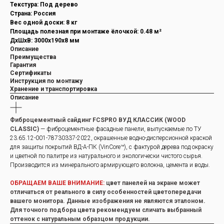
Текстура: Под дерево
Страна: Россия
Вес одной доски: 8 кг
Площадь полезная при монтаже ёлочкой: 0.48 м²
ДxШxВ: 3000x190x8 мм
Описание
Преимущества
Гарантия
Сертификаты
Инструкция по монтажу
Хранение и транспортировка
Описание
Фиброцементный сайдинг FCSPRO ВУД КЛАССИК (WOOD
CLASSIC)
— фиброцементные фасадные панели, выпускаемые по ТУ
23.65.12-001-78730337-2022, окрашенные водно-дисперсионной краской
для защиты покрытий ВД-А-ПК (VinCore™), с фактурой дерева под окраску
и цветной по палитре из натурального и экологически чистого сырья.
Производится из минерального армирующего волокна, цемента и воды.
ОБРАЩАЕМ ВАШЕ ВНИМАНИЕ:
цвет панелей на экране может
отличаться от реального в силу особенностей цветопередачи
вашего монитора. Данные изображения не являются эталоном.
Для точного подбора цвета рекомендуем сличать выбранный
оттенок с натуральным образцом продукции.