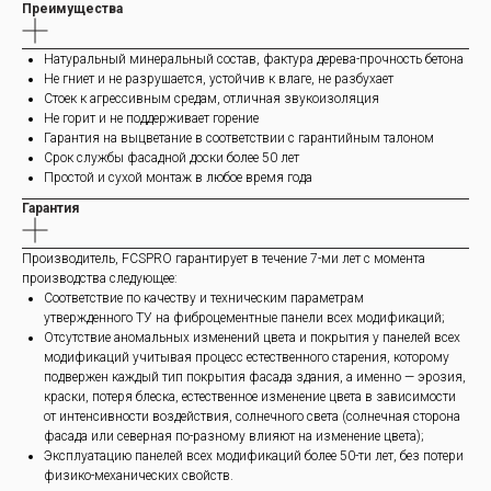
Преимущества
Натуральный минеральный состав, фактура дерева-прочность бетона
Не гниет и не разрушается, устойчив к влаге, не разбухает
Стоек к агрессивным средам, отличная звукоизоляция
Не горит и не поддерживает горение
Гарантия на выцветание в соответствии с гарантийным талоном
Срок службы фасадной доски более 50 лет
Простой и сухой монтаж в любое время года
Гарантия
Производитель, FCSPRO гарантирует в течение 7-ми лет с момента
производства следующее:
Соответствие по качеству и техническим параметрам
утвержденного ТУ на фиброцементные панели всех модификаций;
Отсутствие аномальных изменений цвета и покрытия у панелей всех
модификаций учитывая процесс естественного старения, которому
подвержен каждый тип покрытия фасада здания, а именно — эрозия,
краски, потеря блеска, естественное изменение цвета в зависимости
от интенсивности воздействия, солнечного света (солнечная сторона
фасада или северная по-разному влияют на изменение цвета);
Эксплуатацию панелей всех модификаций более 50-ти лет, без потери
физико-механических свойств.