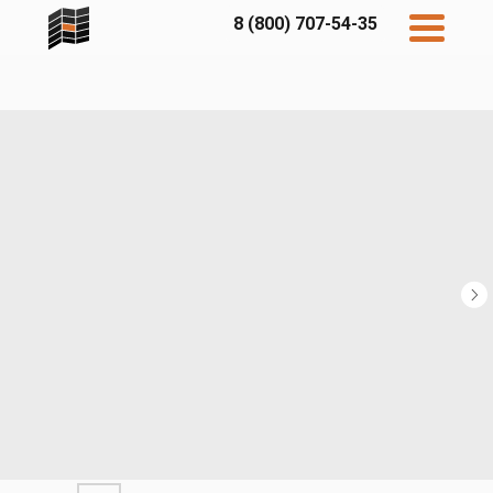
8 (800) 707-54-35
Дисконт
Контакты
Бесплатный
расчет
Фибратек
Fibraplank
Бетэко
Главная
FCSPRO
Экосимпл
Sidwood