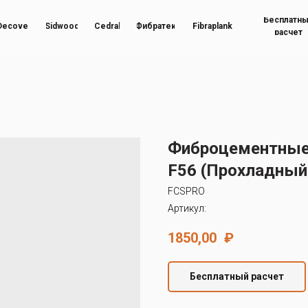
Бесплатн
Decover
Sidwood
Cedral
Фибратек
Fibraplank
расчет
Фиброцементные
F56 (Прохладный
FCSPRO
Артикул:
1850,00
₽
Бесплатный расчет