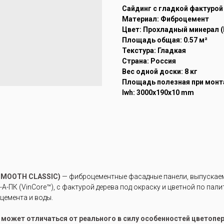
Cайдинг с гладкой фактурой
Материал: Фиброцемент
Цвет: Прохладный минерал (
Площадь общая: 0.57 м²
Текстура: Гладкая
Страна: Россия
Вес одной доски: 8 кг
Площадь полезная при монта
lwh: 3000x190x10 mm
SMOOTH CLASSIC)
— фиброцементные фасадные панели, выпускаемы
-ПК (VinCore™), с фактурой дерева под окраску и цветной по пали
цемента и воды.
е может отличаться от реального в силу особенностей цветоп