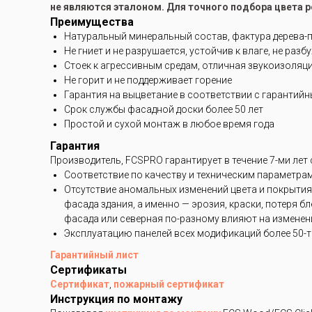
не являются эталоном. Для точного подбора цвета 
Преимущества
Натуральный минеральный состав, фактура дерева-
Не гниет и не разрушается, устойчив к влаге, не разб
Стоек к агрессивным средам, отличная звукоизоляц
Не горит и не поддерживает горение
Гарантия на выцветание в соответствии с гарантий
Срок службы фасадной доски более 50 лет
Простой и сухой монтаж в любое время года
Гарантия
Производитель, FCSPRO гарантирует в течение 7-ми лет
Соответствие по качеству и техническим параметра
Отсутствие аномальных изменений цвета и покрытия
фасада здания, а именно — эрозия, краски, потеря 
фасада или северная по-разному влияют на изменени
Эксплуатацию панелей всех модификаций более 50-ти
Гарантийный лист
Сертификаты
Сертификат
,
пожарный сертификат
Инструкция по монтажу