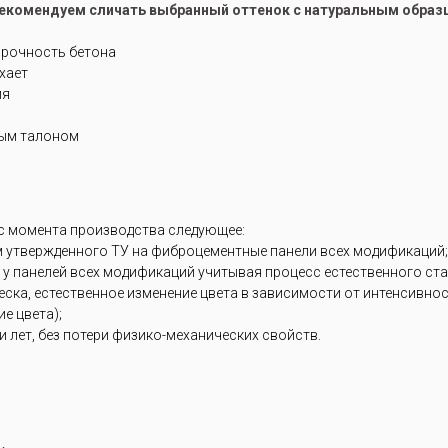
рекомендуем сличать выбранный оттенок с натуральным образ
прочность бетона
ухает
ия
ным талоном
 с момента производства следующее:
м утвержденного ТУ на фиброцементные панели всех модификаций;
 у панелей всех модификаций учитывая процесс естественного ст
блеска, естественное изменение цвета в зависимости от интенсивн
е цвета);
 лет, без потери физико-механических свойств.