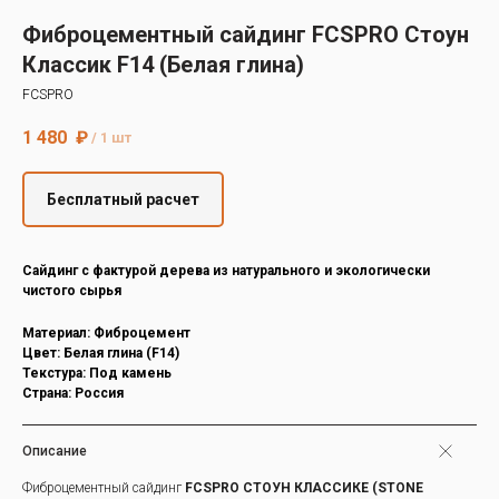
Decover
Фиброцементный сайдинг FCSPRO Стоун
Cedral
Классик F14 (Белая глина)
FCSPRO
1 480
₽
/
1 шт
Бесплатный расчет
Cайдинг с фактурой дерева из натурального и экологически
чистого сырья
Материал: Фиброцемент
Цвет: Белая глина (F14)
Текстура: Под камень
Страна: Россия
Описание
Фиброцементный сайдинг
FCSPRO СТОУН КЛАССИКЕ (STONE