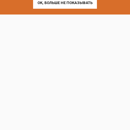
г. Москва, пр-т Андропова, 9/1 к3
ОК, БОЛЬШЕ НЕ ПОКАЗЫВАТЬ
Выставочные офисы и склад работают по будням
с 9:00 до 18:00 без обеда
телефон:
8 (800) 707-54-35
почта:
cedral-zakaz@yandex.ru