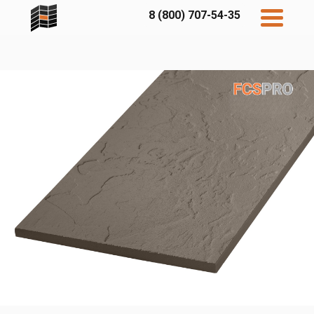
8 (800) 707-54-35
Дисконт
Контакты
Бесплатный
расчет
Фибратек
Fibraplank
Бетэко
Главная
FCSPRO
Экосимпл
Sidwood