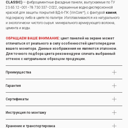
CLASSIC)
— фиброцементные фасадные панели, выпускаемые по ТУ
23.65.12−001−78 730 337−2022, окрашенные водно-дисперсионной
краской для защиты покрытий ВД-А-ПК (VinCore™), с фактурой
камня
,
под окраску либо в цвете по палитре. Изготавливаются из натурального
и экологически чистого сырья: минерального армирующего волокна,
цемента и воды.
ОБРАЩАЕМ ВАШЕ ВНИМАНИЕ:
цвет панелей на экране может
отличаться от реального в силу особенностей цветопередачи
вашего монитора. Данные изображения не являются эталоном.
Для точного подбора цвета рекомендуем сличать выбранный
оттенок с натуральным образцом продукции.
Преимущества
Гарантия
Сертификаты
Инструкция по монтажу
Хранение и транспортировка