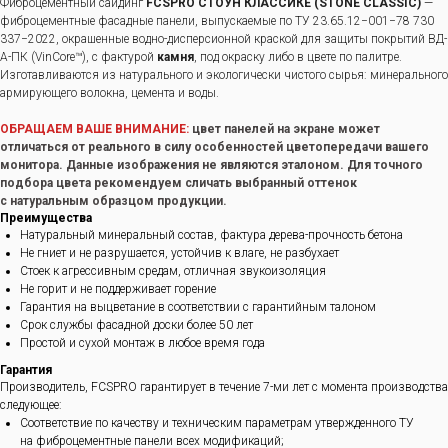
Фиброцементный сайдинг
FCSPRO СТОУН КЛАССИКЕ (STONE CLASSIC)
—
фиброцементные фасадные панели, выпускаемые по ТУ 23.65.12−001−78 730
337−2022, окрашенные водно-дисперсионной краской для защиты покрытий ВД-
А-ПК (VinCore™), с фактурой
камня
, под окраску либо в цвете по палитре.
Изготавливаются из натурального и экологически чистого сырья: минерального
армирующего волокна, цемента и воды.
ОБРАЩАЕМ ВАШЕ ВНИМАНИЕ:
цвет панелей на экране может
отличаться от реального в силу особенностей цветопередачи вашего
монитора. Данные изображения не являются эталоном. Для точного
подбора цвета рекомендуем сличать выбранный оттенок
с натуральным образцом продукции.
Преимущества
Натуральный минеральный состав, фактура дерева-прочность бетона
Не гниет и не разрушается, устойчив к влаге, не разбухает
Стоек к агрессивным средам, отличная звукоизоляция
Не горит и не поддерживает горение
Гарантия на выцветание в соответствии с гарантийным талоном
Срок службы фасадной доски более 50 лет
Простой и сухой монтаж в любое время года
Гарантия
Производитель, FCSPRO гарантирует в течение 7-ми лет с момента производства
следующее:
Соответствие по качеству и техническим параметрам утвержденного ТУ
на фиброцементные панели всех модификаций;