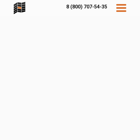
8 (800) 707-54-35
Дисконт
Контакты
Бесплатный
расчет
Фибратек
Fibraplank
Бетэко
Главная
FCSPRO
Экосимпл
Sidwood