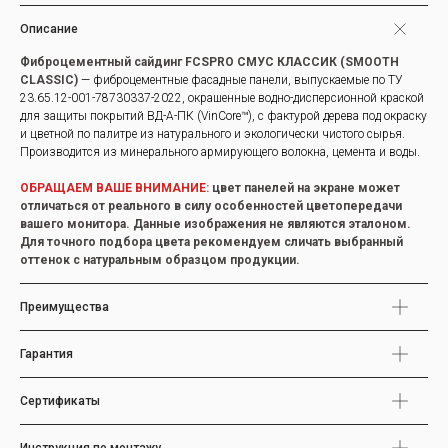
Описание
Фиброцементный сайдинг FCSPRO СМУС КЛАССИК (SMOOTH
CLASSIC)
— фиброцементные фасадные панели, выпускаемые по ТУ
23.65.12-001-78730337-2022, окрашенные водно-дисперсионной краской
для защиты покрытий ВД-А-ПК (VinCore™), с фактурой дерева под окраску
и цветной по палитре из натурального и экологически чистого сырья.
Производится из минерального армирующего волокна, цемента и воды.
ОБРАЩАЕМ ВАШЕ ВНИМАНИЕ:
цвет панелей на экране может
отличаться от реального в силу особенностей цветопередачи
вашего монитора. Данные изображения не являются эталоном.
Для точного подбора цвета рекомендуем сличать выбранный
оттенок с натуральным образцом продукции.
Преимущества
Гарантия
Сертификаты