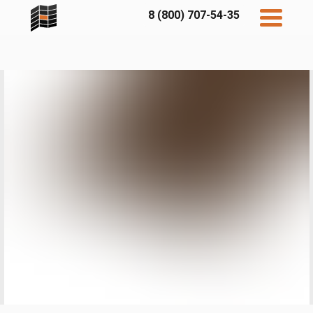
8 (800) 707-54-35
Дисконт
Контакты
Бесплатный
расчет
Фибратек
Fibraplank
Бетэко
Главная
FCSPRO
Экосимпл
Sidwood