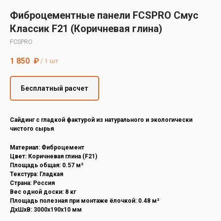
Decover
Фиброцементные панели FCSPRO Смус
Cedral
Классик F21 (Коричневая глина)
FCSPRO
1 850
₽
/
1 шт
Бесплатный расчет
Cайдинг с гладкой фактурой из натурального и экологически
чистого сырья
Материал: Фиброцемент
Цвет: Коричневая глина (F21)
Площадь общая: 0.57 м²
Текстура: Гладкая
Страна: Россия
Вес одной доски: 8 кг
Площадь полезная при монтаже ёлочкой: 0.48 м²
ДxШxВ: 3000x190x10 мм