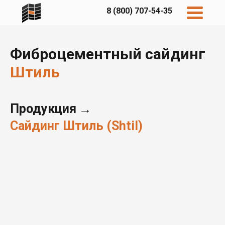
8 (800) 707-54-35
Фиброцементный сайдинг
Штиль
Дисконт
Контакты
Продукция
→
Сайдинг Штиль (Shtil)
Бесплатный
расчет
Фибратек
Fibraplank
Бетэко
Главная
FCSPRO
Экосимпл
Sidwood