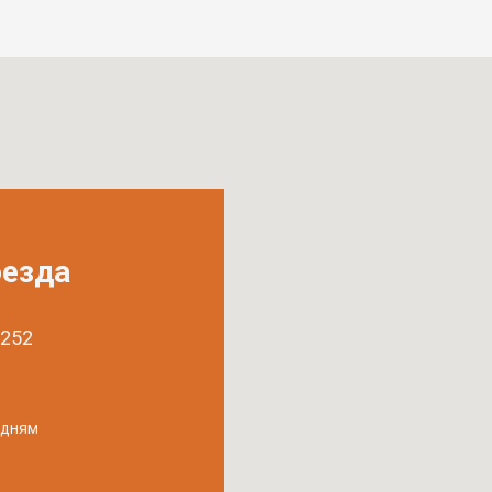
оезда
 252
удням