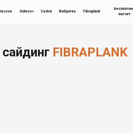
Бесплатн
Decover
Sidwood
Cedral
Фибратек
Fibraplank
расчет
 сайдинг
FIBRAPLANK