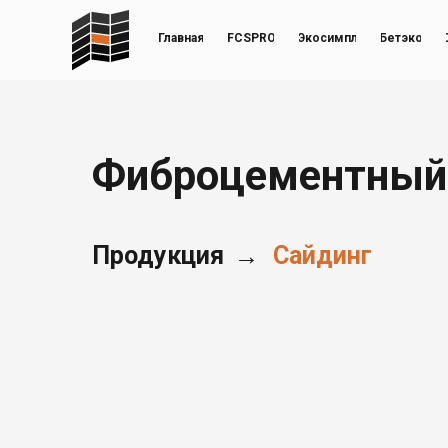
Главная
FCSPRO
Экосимпл
Бетэко
Фиброцементный
Продукция
Сайдинг
→