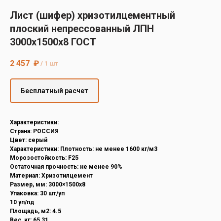
Decover
Лист (шифер) хризотилцементный
Cedral
плоский непрессованный ЛПН
3000х1500х8 ГОСТ
2 457
₽
/
1 шт
Бесплатный расчет
Характеристики:
Страна: РОССИЯ
Цвет: серый
Характеристики: Плотность: не менее 1600 кг/м3
Морозостойкость: F25
Остаточная прочность: не менее 90%
Материал: Хризотилцемент
Размер, мм: 3000×1500х8
Упаковка: 30 шт/уп
10 уп/пд
Площадь, м2: 4.5
Вес, кг: 65,31