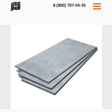
8 (800) 707-54-35
Дисконт
Контакты
Бесплатный
расчет
Фибратек
Fibraplank
Бетэко
Главная
FCSPRO
Экосимпл
Sidwood