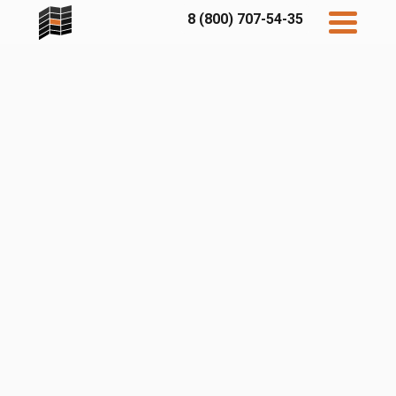
8 (800) 707-54-35
Дисконт
Контакты
Бесплатный
расчет
Фибратек
Fibraplank
Бетэко
Главная
FCSPRO
Экосимпл
Sidwood