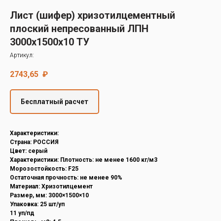
Decover
Лист (шифер) хризотилцементный
Cedral
плоский непресованный ЛПН
3000х1500х10 ТУ
Артикул:
2743,65
₽
Бесплатный расчет
Характеристики:
Страна: РОССИЯ
Цвет: серый
Характеристики: Плотность: не менее 1600 кг/м3
Морозостойкость: F25
Остаточная прочность: не менее 90%
Материал: Хризотилцемент
Размер, мм: 3000×1500×10
Упаковка: 25 шт/уп
11 уп/пд