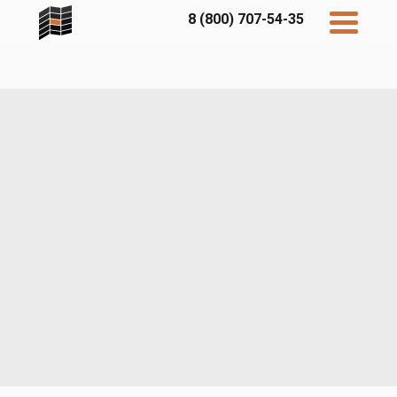
8 (800) 707-54-35
Дисконт
Контакты
Бесплатный
расчет
Фибратек
Fibraplank
Бетэко
Главная
FCSPRO
Экосимпл
Sidwood