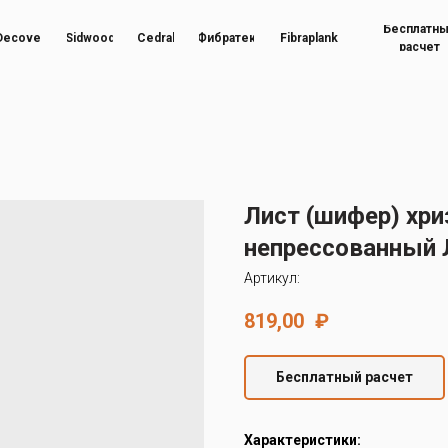
Бесплатн
Decover
Sidwood
Cedral
Фибратек
Fibraplank
расчет
Лист (шифер) хр
непрессованный 
Артикул:
819,00
₽
Бесплатный расчет
Характеристики: