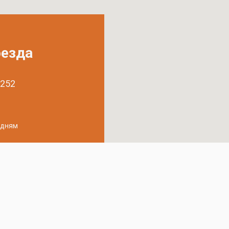
оезда
 252
удням