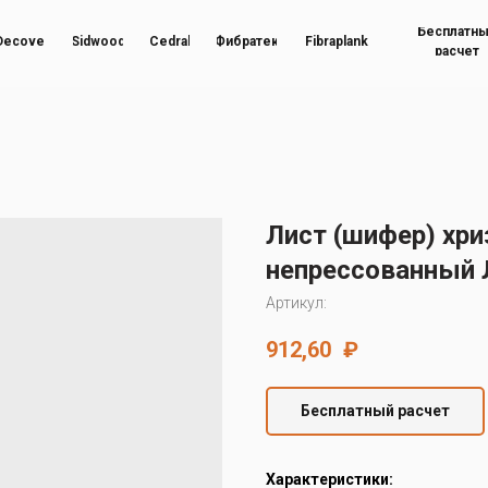
Бесплатн
Decover
Sidwood
Cedral
Фибратек
Fibraplank
расчет
Лист (шифер) хр
непрессованный 
Артикул:
912,60
₽
Бесплатный расчет
Характеристики: