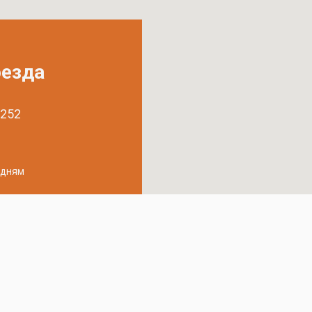
оезда
 252
удням