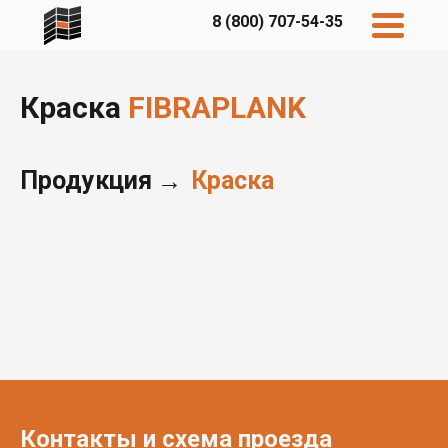
8 (800) 707-54-35
Краска
FIBRAPLANK
Продукция
Краска
→
Дисконт
Контакты
Бесплатный
расчет
Фибратек
Fibraplank
Бетэко
Главная
FCSPRO
Экосимпл
Sidwood
Контакты и схема проезда