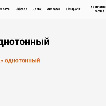
Бесплатн
Decover
Sidwood
Cedral
Фибратек
Fibraplank
расчет
однотонный
к» однотонный