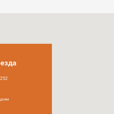
оезда
 252
удням