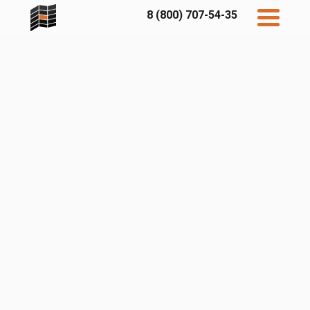
8 (800) 707-54-35
Дисконт
Контакты
Бесплатный
расчет
Фибратек
Fibraplank
Бетэко
Главная
FCSPRO
Экосимпл
Sidwood