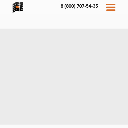
8 (800) 707-54-35
Дисконт
Контакты
Бесплатный
расчет
Фибратек
Fibraplank
Бетэко
Главная
FCSPRO
Экосимпл
Sidwood