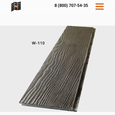
8 (800) 707-54-35
Дисконт
Контакты
Бесплатный
расчет
Фибратек
Fibraplank
Бетэко
Главная
FCSPRO
Экосимпл
Sidwood