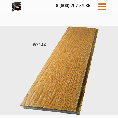
8 (800) 707-54-35
Дисконт
Контакты
Бесплатный
расчет
Фибратек
Fibraplank
Бетэко
Главная
FCSPRO
Экосимпл
Sidwood