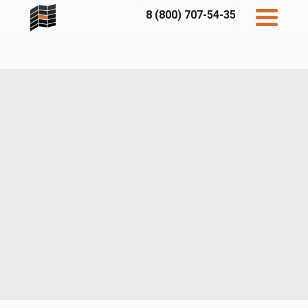
8 (800) 707-54-35
Дисконт
Контакты
Бесплатный
расчет
Фибратек
Fibraplank
Бетэко
Главная
FCSPRO
Экосимпл
Sidwood