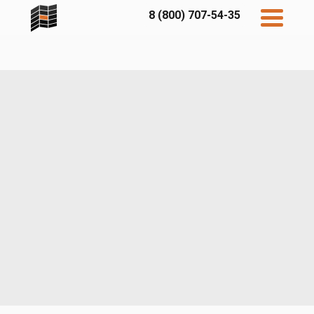
8 (800) 707-54-35
Дисконт
Контакты
Бесплатный
расчет
Фибратек
Fibraplank
Бетэко
Главная
FCSPRO
Экосимпл
Sidwood