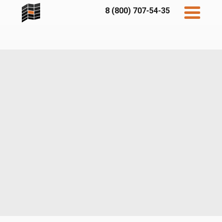
8 (800) 707-54-35
Дисконт
Контакты
Бесплатный
расчет
Фибратек
Fibraplank
Бетэко
Главная
FCSPRO
Экосимпл
Sidwood