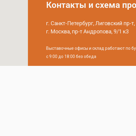
Контакты и схема пр
г. Санкт-Петербург, Лиговский пр-т,
г. Москва, пр-т Андропова, 9/1 к3
Выставочные офисы и склад работают по б
с 9:00 до 18:00 без обеда
телефон:
8 (800) 707-54-35
почта:
cedral-zakaz@yandex.ru