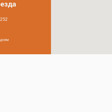
оезда
 252
удням