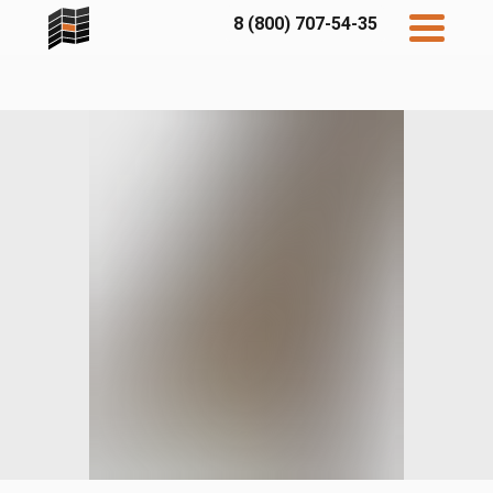
8 (800) 707-54-35
Дисконт
Контакты
Бесплатный
расчет
Фибратек
Fibraplank
Бетэко
Главная
FCSPRO
Экосимпл
Sidwood