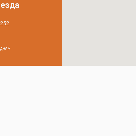
оезда
 252
удням