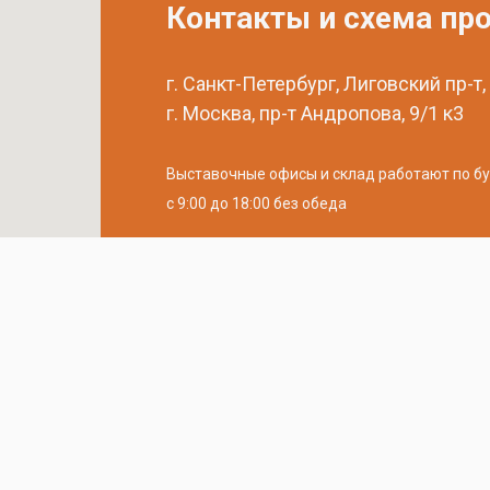
Контакты и схема пр
г. Санкт-Петербург, Лиговский пр-т,
г. Москва, пр-т Андропова, 9/1 к3
Выставочные офисы и склад работают по б
с 9:00 до 18:00 без обеда
телефон:
8 (800) 707-54-35
почта:
cedral-zakaz@yandex.ru