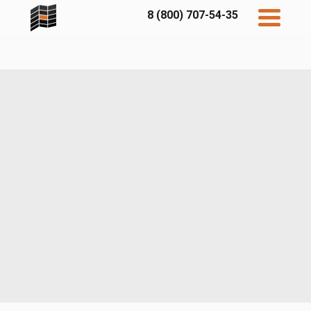
8 (800) 707-54-35
Дисконт
Контакты
Бесплатный
расчет
Фибратек
Fibraplank
Бетэко
Главная
FCSPRO
Экосимпл
Sidwood