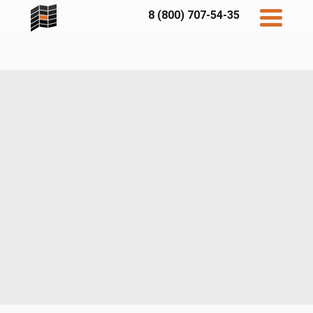
8 (800) 707-54-35
Дисконт
Контакты
Бесплатный
расчет
Фибратек
Fibraplank
Бетэко
Главная
FCSPRO
Экосимпл
Sidwood