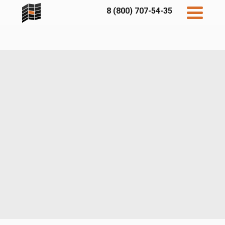
8 (800) 707-54-35
Дисконт
Контакты
Бесплатный
расчет
Фибратек
Fibraplank
Бетэко
Главная
FCSPRO
Экосимпл
Sidwood